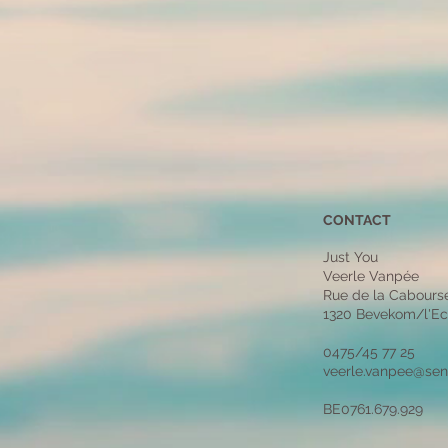
CONTACT
Just You
Veerle Vanpée
Rue de la Cabours
1320 Bevekom/l'Ec
0475/45 77 25
veerle.vanpee@sen
BE0761.679.929