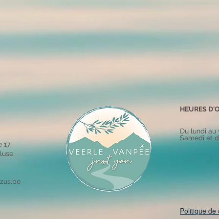
HEURES D'
Du lundi au
Samedi et d
e 17
luse
zus.be
Politique de 