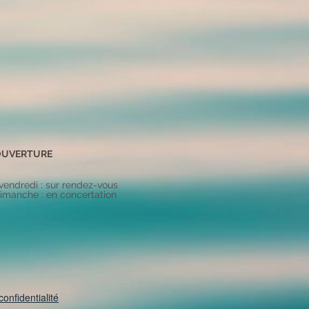
OUVERTURE
 vendredi : sur rendez-vous
imanche : en concertation
confidentialité