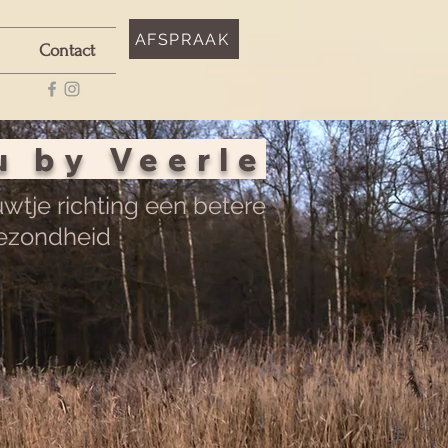
AFSPRAAK
Contact
u by Veerle
uwtje richting een betere
ezondheid