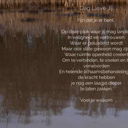
Dag Lieve Jij
Fijn dat je er bent.
Op deze plek waar jij mag land
In veiligheid en vertrouwen.
Waar er geluisterd wordt
Maar ook stilte gewoon mag zij
Waar ruimte openheid creëert
Om te verbinden, te voelen en 
verwoorden
En helende lichaamsbehandelin
de kracht hebben
je nog een laagje dieper
te laten zakken.
Voel je welkom