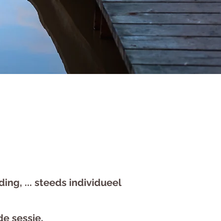
ng, ... steeds
individueel
e sessie.