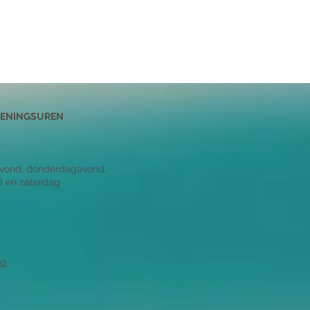
PENINGSUREN
k
ond, donderdagavond,
d en zaterdag
id