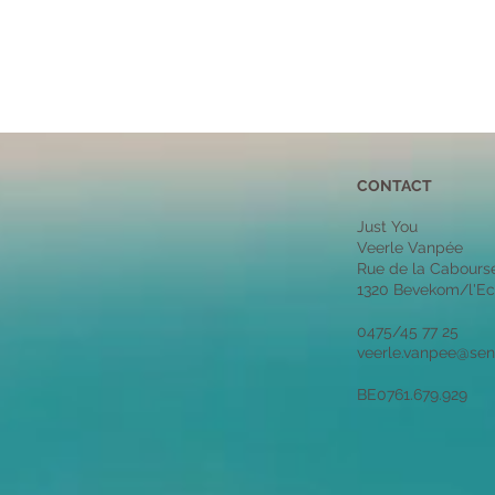
CONTACT
Just You
Veerle Vanpée
Rue de la Cabours
1320 Bevekom/l'Ec
0475/45 77 25
veerle.vanpee@sen
BE0761.679.929