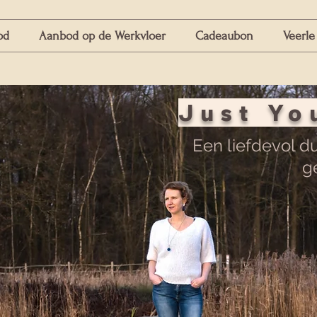
od
Aanbod op de Werkvloer
Cadeaubon
Veerle
Just Yo
Een liefdevol d
g