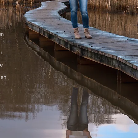
en
n.
te
gen