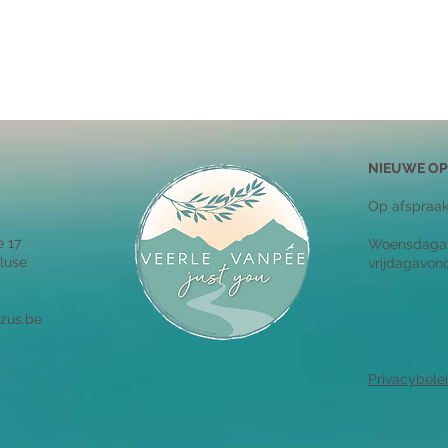
NIEUWE O
Op afspraa
e 17
Woensdagav
luse
vrijdagavon
zus.be
Privacybele